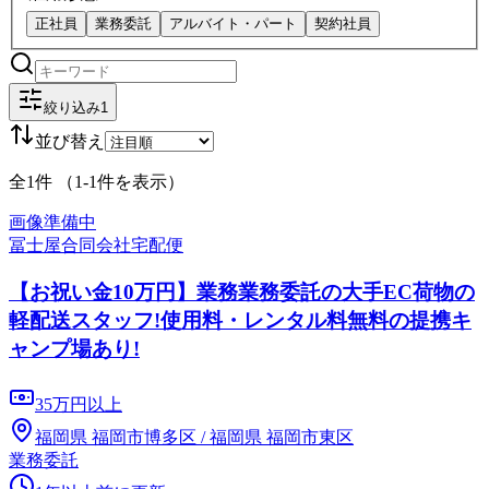
正社員
業務委託
アルバイト・パート
契約社員
絞り込み
1
並び替え
全
1
件 （
1
-
1
件を表示）
画像準備中
冨士屋合同会社
宅配便
【お祝い金10万円】業務業務委託の大手EC荷物の
軽配送スタッフ!使用料・レンタル料無料の提携キ
ャンプ場あり!
35万円以上
福岡県 福岡市博多区 / 福岡県 福岡市東区
業務委託