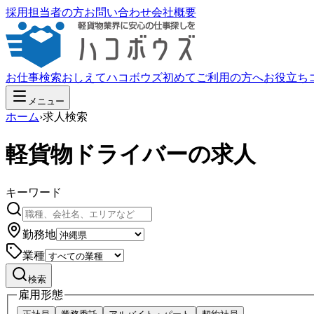
採用担当者の方
お問い合わせ
会社概要
お仕事検索
おしえてハコボウズ
初めてご利用の方へ
お役立ち
メニュー
ホーム
›
求人検索
軽貨物ドライバーの求人
キーワード
勤務地
業種
検索
雇用形態