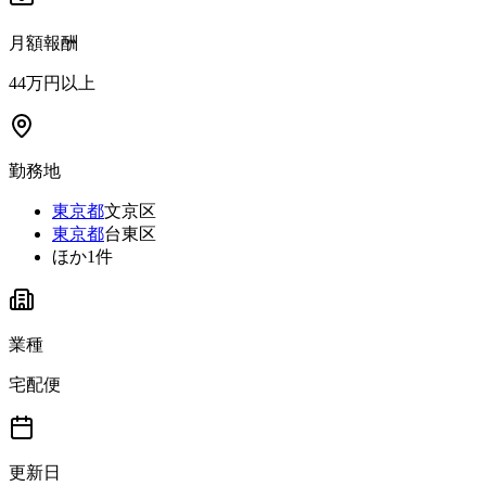
月額報酬
44万円以上
勤務地
東京都
文京区
東京都
台東区
ほか
1
件
業種
宅配便
更新日