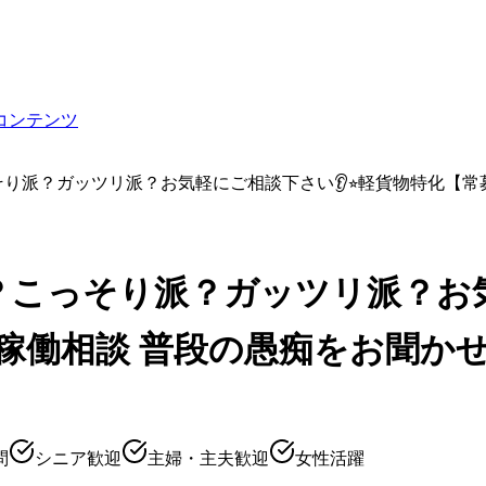
コンテンツ
そり派？ガッツリ派？お気軽にご相談下さい👂⭐︎軽貨物特化【常
？こっそり派？ガッツリ派？お気
点稼働相談 普段の愚痴をお聞か
問
シニア歓迎
主婦・主夫歓迎
女性活躍