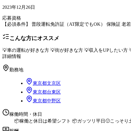
2023年12月26日
応募資格
【必須条件】 普段運転免許証（AT限定でもOK） 保険証 老
こんな方にオススメ
💡車の運転が好きな方 💡街が好きな方 💡収入をUPしたい
詳細情報
勤務地
東京都
文京区
東京都
台東区
東京都
中野区
稼働時間・休日
📦稼働と休日は希望シフト 📦ガッツリ平日🙂こっそり土日😎飛石稼働
報酬