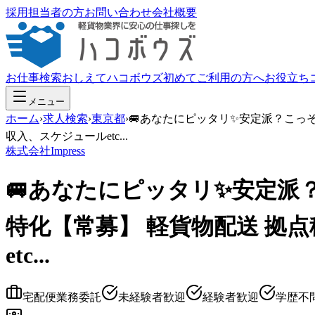
採用担当者の方
お問い合わせ
会社概要
お仕事検索
おしえてハコボウズ
初めてご利用の方へ
お役立ち
メニュー
ホーム
›
求人検索
›
東京都
›
🚐あなたにピッタリ✨安定派？こっ
収入、スケジュールetc...
株式会社Impress
🚐あなたにピッタリ✨安定派
特化【常募】 軽貨物配送 拠
etc...
宅配便
業務委託
未経験者歓迎
経験者歓迎
学歴不