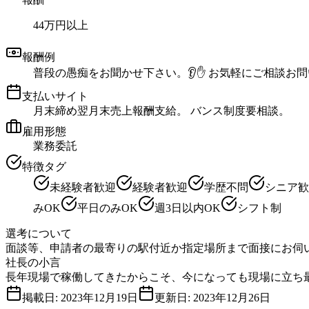
44万円以上
報酬例
普段の愚痴をお聞かせ下さい。👂✋ お気軽にご相談お
支払いサイト
月末締め翌月末売上報酬支給。 バンス制度要相談。
雇用形態
業務委託
特徴タグ
未経験者歓迎
経験者歓迎
学歴不問
シニア歓
みOK
平日のみOK
週3日以内OK
シフト制
選考について
面談等、申請者の最寄りの駅付近か指定場所まで面接にお伺い
社長の小言
長年現場で稼働してきたからこそ、今になっても現場に立ち
掲載日:
2023年12月19日
更新日:
2023年12月26日