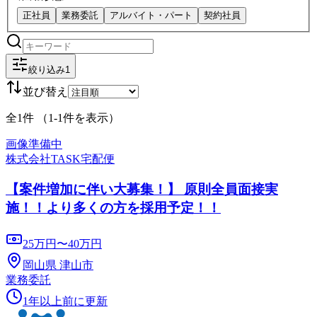
正社員
業務委託
アルバイト・パート
契約社員
絞り込み
1
並び替え
全
1
件 （
1
-
1
件を表示）
画像準備中
株式会社TASK
宅配便
【案件増加に伴い大募集！】 原則全員面接実
施！！より多くの方を採用予定！！
25万円〜40万円
岡山県 津山市
業務委託
1年以上前に更新