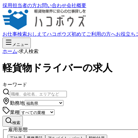
採用担当者の方
お問い合わせ
会社概要
お仕事検索
おしえてハコボウズ
初めてご利用の方へ
お役立ち
メニュー
ホーム
›
求人検索
軽貨物ドライバーの求人
キーワード
勤務地
業種
検索
雇用形態